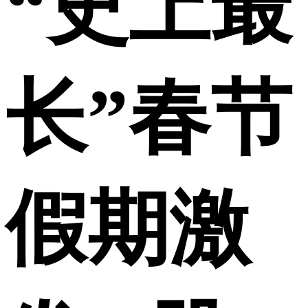
“史上最
长”春节
假期激