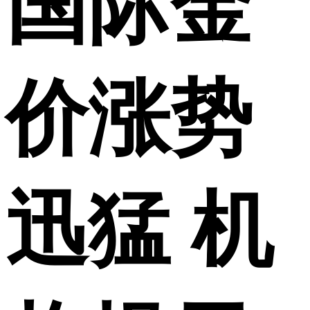
国际金
价涨势
迅猛 机